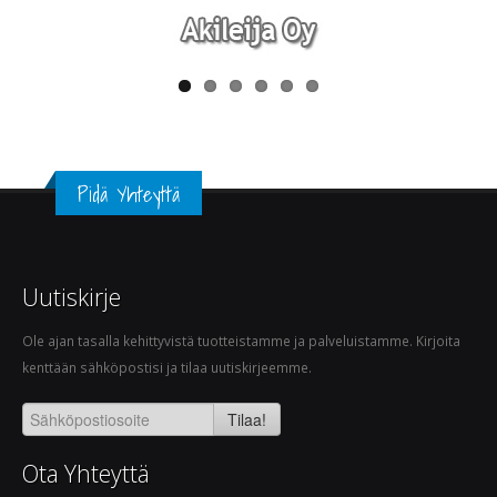
Pidä Yhteyttä
Uutiskirje
Ole ajan tasalla kehittyvistä tuotteistamme ja palveluistamme. Kirjoita
kenttään sähköpostisi ja tilaa uutiskirjeemme.
Tilaa!
Ota Yhteyttä