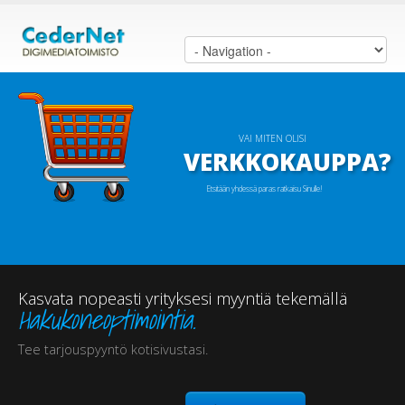
VAI MITEN OLISI
VERKKOKAUPPA?
Etsitään yhdessä paras ratkaisu Sinulle!
Kasvata nopeasti yrityksesi myyntiä tekemällä
Hakukoneoptimointia.
Tee tarjouspyyntö kotisivustasi.