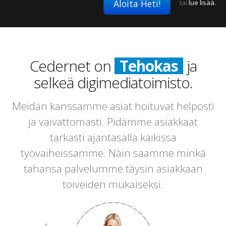
Aloita Heti!
tai
lue lisää.
Cedernet on
Tehokas
ja
selkeä digimediatoimisto.
Meidän kanssamme asiat hoituvat helposti
ja vaivattomasti. Pidämme asiakkaat
tarkasti ajantasalla kaikissa
työvaiheissamme. Näin saamme minkä
tahansa palvelumme täysin asiakkaan
toiveiden mukaiseksi.